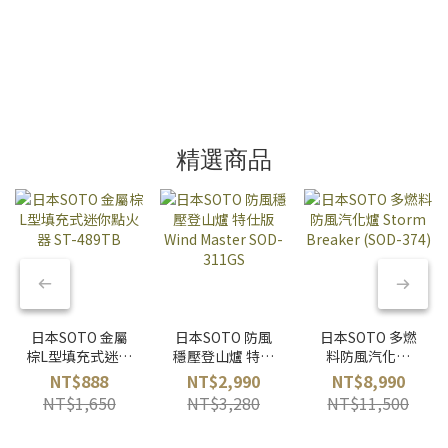
精選商品
日本SOTO 金屬
日本SOTO 防風
日本SOTO 多燃
棕L型填充式迷你
穩壓登山爐 特仕
料防風汽化爐
點火器 ST-
版 Wind Master
Storm Breaker
NT$888
NT$2,990
NT$8,990
489TB
SOD-311GS
(SOD-374)
NT$1,650
NT$3,280
NT$11,500