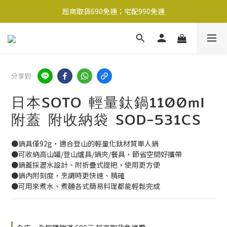
超商取貨690免運；宅配990免運
超商取貨690免運；宅配990免運
1-2工作天內出貨
超商取貨690免運；宅配990免運
分享到
日本SOTO 輕量鈦鍋1100ml
附蓋 附收納袋 SOD-531CS
●鍋具僅92g，適合登山的輕量化鈦材質單人鍋
●可收納高山罐/登山爐具/鍋夾/餐具，節省空間好攜帶
●鍋蓋採瀝水設計、附折疊式提把，使用更方便
●鍋內附刻度，烹調時更快速、精確
●可用來煮水、煮麵各式簡易料理都能輕鬆完成