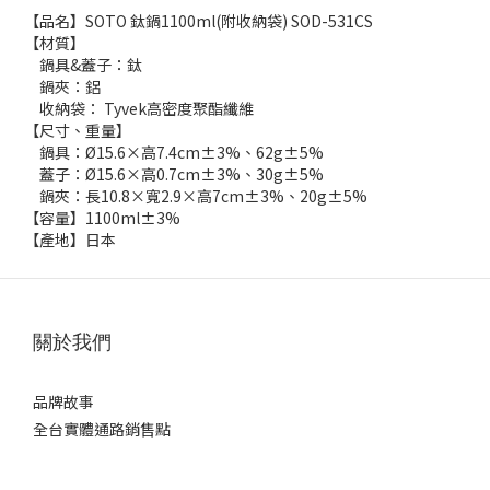
【品名】SOTO 鈦鍋1100ml(附收納袋) SOD-531CS
【材質】
鍋具&蓋子：鈦
鍋夾：鋁
收納袋： Tyvek高密度聚酯纖維
【尺寸、重量】
鍋具：Ø15.6×高7.4cm±3%、62g±5%
蓋子：Ø15.6×高0.7cm±3%、30g±5%
鍋夾：長10.8×寬2.9×高7cm±3%、20g±5%
【容量】1100ml±3%
【產地】日本
關於我們
品牌故事
全台實體通路銷售點