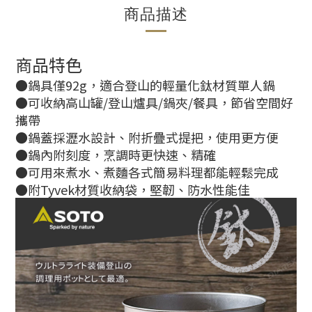
商品描述
商品特色
●鍋具僅92g，適合登山的輕量化鈦材質單人鍋
●可收納高山罐/登山爐具/鍋夾/餐具，節省空間好
攜帶
●鍋蓋採瀝水設計、附折疊式提把，使用更方便
●鍋內附刻度，烹調時更快速、精確
●可用來煮水、煮麵各式簡易料理都能輕鬆完成
●附Tyvek材質收納袋，堅韌、防水性能佳