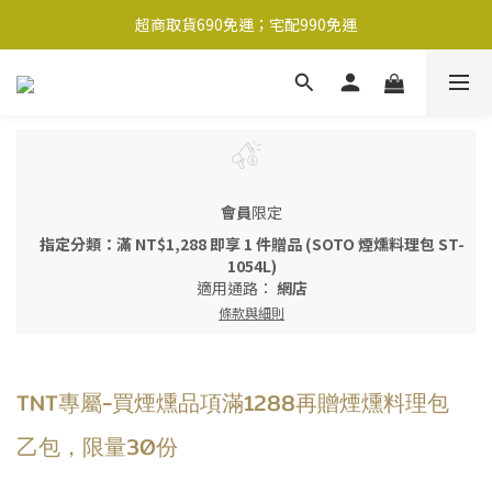
超商取貨690免運；宅配990免運
超商取貨690免運；宅配990免運
1-2工作天內出貨
超商取貨690免運；宅配990免運
會員
限定
指定分類：滿 NT$1,288 即享 1 件贈品 (SOTO 煙燻料理包 ST-
1054L)
適用通路：
網店
條款與細則
TNT專屬-買煙燻品項滿1288再贈煙燻料理包
乙包，限量30份