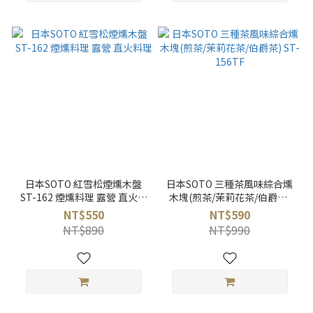
日本SOTO 紅雪松煙燻木盤
日本SOTO 三種茶風味綜合燻
ST-162 煙燻料理 露營 直火料
木塊(煎茶/茉莉花茶/伯爵茶)
理
ST-156TF
NT$550
NT$590
NT$890
NT$990