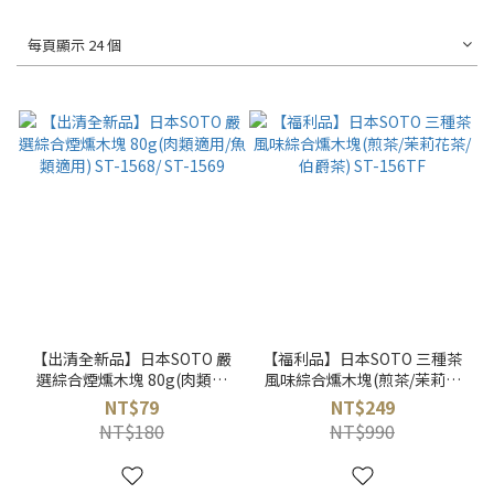
每頁顯示 24 個
【出清全新品】日本SOTO 嚴
【福利品】日本SOTO 三種茶
選綜合煙燻木塊 80g(肉類適
風味綜合燻木塊(煎茶/茉莉花
用/魚類適用) ST-1568/ ST-
茶/伯爵茶) ST-156TF
NT$79
NT$249
1569
NT$180
NT$990