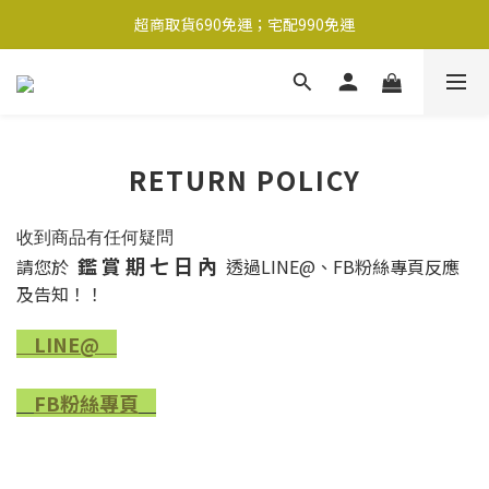
超商取貨690免運；宅配990免運
超商取貨690免運；宅配990免運
1-2工作天內出貨
超商取貨690免運；宅配990免運
RETURN POLICY
收到商品有任何疑問
鑑 賞 期 七 日 內
請您於
透過LINE@、FB粉絲專頁反應
及告知！！
LINE@
FB粉絲專頁