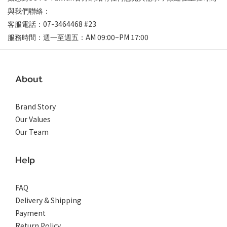
與我們聯絡：
07-3464468 #23
客服電話：
AM 09:00~PM 17:00
服務時間：週一至週五：
About
Brand Story
Our Values
Our Team
Help
FAQ
Delivery & Shipping
Payment
Return Policy