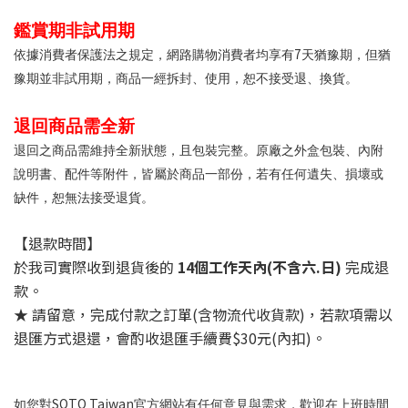
鑑賞期非試用期
7
依據消費者保護法之規定，網路購物消費者均享有
天猶豫期，但猶
豫期並非試用期，商品一經拆封、使用，恕不接受退、換貨。
退回商品需全新
退回之商品需維持全新狀態，且包裝完整。原廠之外盒包裝、內附
說明書、配件等附件，皆屬於商品一部份，若有任何遺失、損壞或
缺件，恕無法接受退貨。
【退款時間】
於我司實際收到退貨後的
14個工作天內(不含六.日)
完成退
款。
★ 請留意，完成付款之訂單(含物流代收貨款)，若款項需以
退匯方式退還，會酌收退匯手續費$30元(內扣)。
SOTO Taiwan
如您對
官方網站有任何意見與需求，歡迎在上班時間