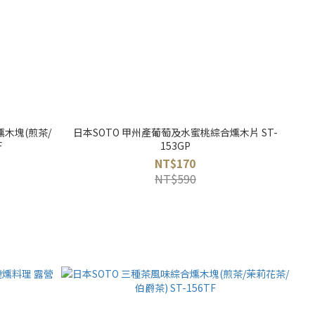
木塊(煎茶/
日本SOTO 甲州產葡萄及水蜜桃綜合燻木片 ST-
F
153GP
NT$170
NT$590