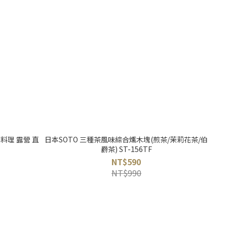
燻料理 露營 直
日本SOTO 三種茶風味綜合燻木塊(煎茶/茉莉花茶/伯
爵茶) ST-156TF
NT$590
NT$990