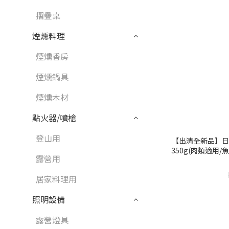
摺疊桌
煙燻料理
煙燻香房
煙燻鍋具
煙燻木材
點火器/噴槍
登山用
【出清全新品】日
350g(肉類適用/魚類
露營用
居家料理用
照明設備
露營燈具