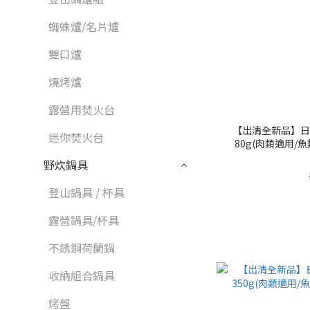
蜘蛛爐/名片爐
雙口爐
燒烤爐
露營用焚火台
【出清全新品】日
迷你焚火台
80g(肉類適用/魚類適
野炊鍋具
登山鍋具 / 杯具
露營鍋具/杯具
不銹鋼荷蘭鍋
收納組合鍋具
烤盤