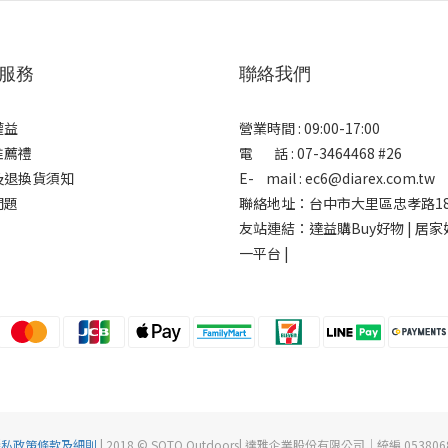
服務
聯絡我們
權益
營業時間 : 09:00-17:00
推薦禮
電 話 : 07-3464468 #26
及退換貨須知
E- mail : ec6@diarex.com.tw
問題
聯絡地址：台中市大里區忠孝路18
友站連結：
達益購Buy好物 | 居
一平台 |
隱私政策條款及細則
| 2018 © SOTO Outdoors| 達雅企業股份有限公司｜統編 053806