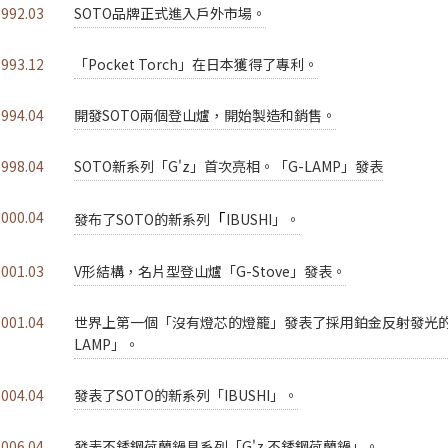
1992.03
SOTO品牌正式進入戶外市場。
1993.12
「Pocket Torch」在日本獲得了專利。
1994.04
開發SOTO兩個登山爐，開始製造和銷售。
1998.04
SOTO新系列「G'z」首次亮相。「G-LAMP」發表
「
2000.04
發布了SOTO的新系列
IBUSHI」。
2001.03
V形結構，名片型登山爐「G-Stove」發表。
2001.04
世界上第一個「沒有燈芯的燈籠」發表了採用鉑金反射發光的「
LAMP」。
2004.04
發表了SOTO的新系列「IBUSHI」。
2006.04
發表不銹鋼荷蘭鍋具系列「G'z 不銹鋼荷蘭鍋」。