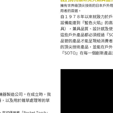
擁有世界級頂尖技術的日本戶外用
用者的首選。
自１９７８年以來就致力於戶
設備能達到『藍色火焰』的高
具），兼具品質、設計感及使
這些戶外產品都必須經過『S
品管的產品才能呈現給消費者
的頂尖技術產品，並能在戶外
『SOTO』在每一個創新產
家工業燃燒器製造公司。在成立時，我
器，以及用於雜草處理等的草
起初僅是將「Pocket Torch」