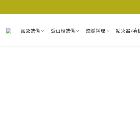
露營裝備
登山輕裝備
煙燻料理
點火器/噴