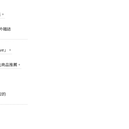
售。
戶外雜誌
ve」。
最佳商品推薦。
型的