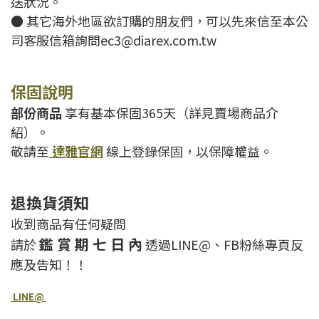
送狀況。
● 其它海外地區欲訂購的朋友們，可以先來信至本公
司客服信箱詢問ec3@diarex.com.tw
保固說明
部份商品
享有基本保固365天（詳見賣場商品介
紹）。
敬請至
達雅官網
線上登錄保固，以保障權益。
退換貨須知
收到商品有任何疑問
鑑 賞 期 七 日 內
請於
透過LINE@、FB粉絲專頁反
應及告知！！
LINE@