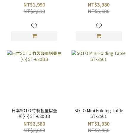
NT$1,990
NT$3,980
NT$2,590
NT$5,680
日本SOTO 竹製輕量摺疊
SOTO Mini Folding Table
桌(小) ST-630BB
ST-3501
NT$2,580
NT$1,930
NT$3,680
NT$2,450