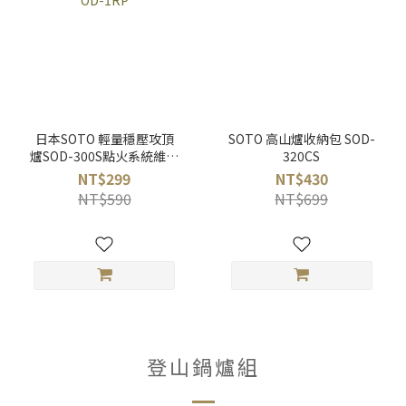
日本SOTO 輕量穩壓攻頂
SOTO 高山爐收納包 SOD-
爐SOD-300S點火系統維修
320CS
組 OD-1RP
NT$299
NT$430
NT$590
NT$699
登山鍋爐組