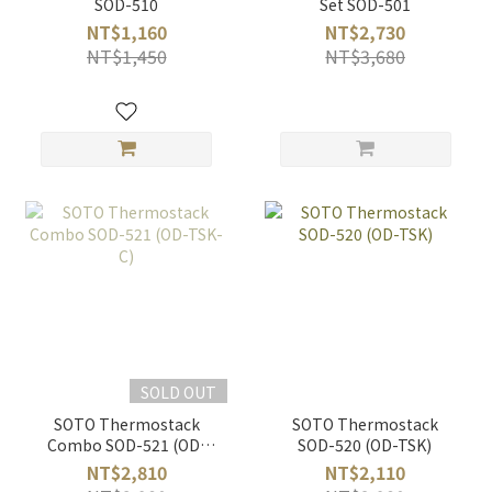
SOD-510
Set SOD-501
NT$1,160
NT$2,730
NT$1,450
NT$3,680
SOLD OUT
SOTO Thermostack
SOTO Thermostack
Combo SOD-521 (OD-
SOD-520 (OD-TSK)
TSK-C)
NT$2,810
NT$2,110