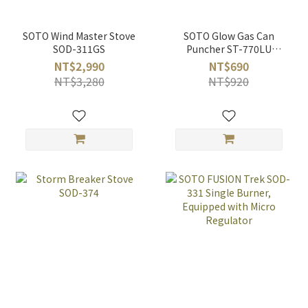
SOTO Wind Master Stove
SOTO Glow Gas Can
SOD-311GS
Puncher ST-770LU
(Glow Green / Glow
NT$2,990
NT$690
Blue)
NT$3,280
NT$920