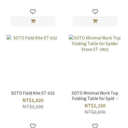
SOTO Field Kite ST-632
SOTO Minimal Work Top
Folding Table for Spider
NT$1,620
Stove ST-3401
NT$2,150
NT$2,100
NT$2,690