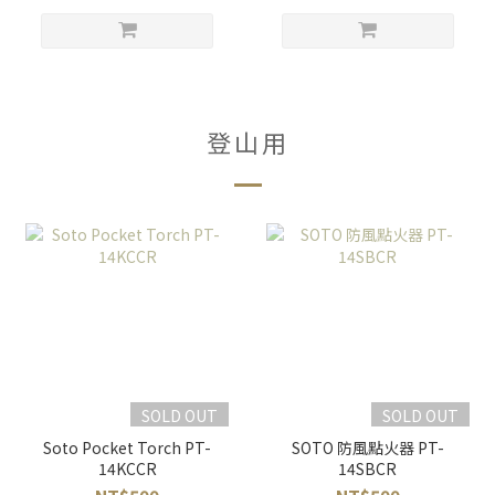
登山用
SOLD OUT
SOLD OUT
Soto Pocket Torch PT-
SOTO 防風點火器 PT-
14KCCR
14SBCR