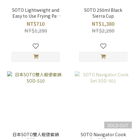
SOTO Lightweight and
SOTO 250ml Black
Easy to Use Frying Pan
Sierra Cup
SOD-503-18
NT$710
NT$1,380
NT$1,280
NT$2,280
SOLD OUT
日本SOTO雙人輕便套鍋
SOTO Navigator Cook