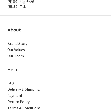
【重量】32g±5%
【產地】日本
About
Brand Story
Our Values
Our Team
Help
FAQ
Delivery & Shipping
Payment
Return Policy
Terms & Conditions