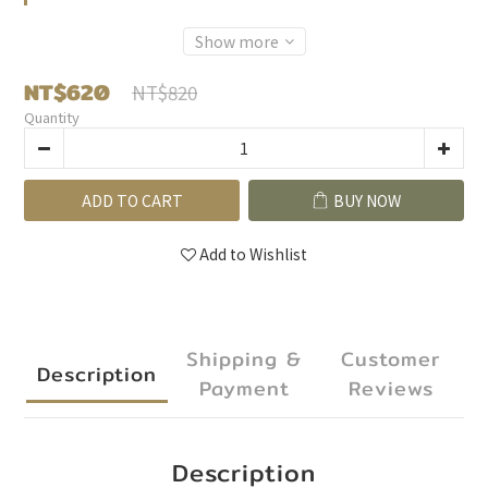
Show more
NT$620
NT$820
Quantity
ADD TO CART
BUY NOW
Add to Wishlist
Shipping &
Customer
Description
Payment
Reviews
Description