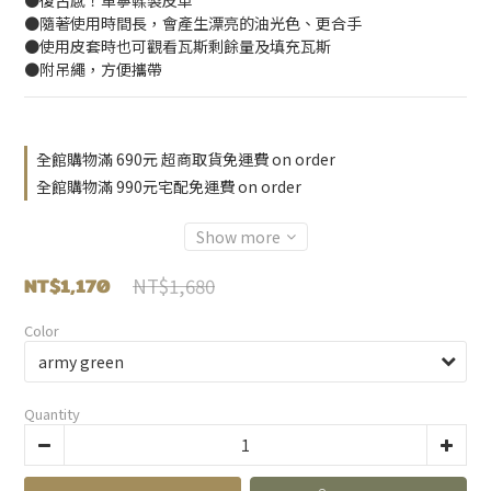
●復古感！單寧鞣製皮革
●隨著使用時間長，會產生漂亮的油光色、更合手
●使用皮套時也可觀看瓦斯剩餘量及填充瓦斯
●附吊繩，方便攜帶
全館購物滿 690元 超商取貨免運費 on order
全館購物滿 990元宅配免運費 on order
Show more
NT$1,170
NT$1,680
Color
Quantity