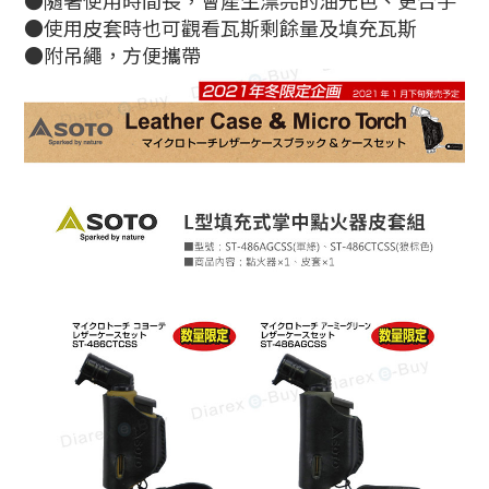
●隨著使用時間長，會產生漂亮的油光色、更合手
●使用皮套時也可觀看瓦斯剩餘量及填充瓦斯
●附吊繩，方便攜帶