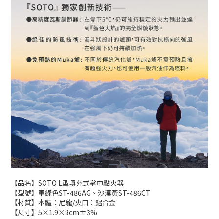
【品名】SOTO L型填充式掌中點火器
【型號】軍綠色ST-486AG、沙漠黃ST-486CT
【材質】本體：尼龍/火口：鋁合金
【尺寸】5×1.9×9cm±3%