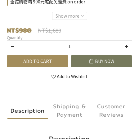
全館購物滿 990元宅配免運費 on order
Show more
NT$980
NT$1,680
Quantity
ADD TO CART
BUY NOW
Add to Wishlist
Shipping &
Customer
Description
Payment
Reviews
Description