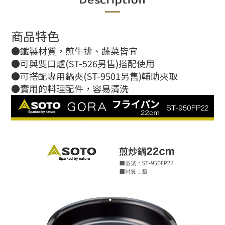
商品特色
●鐵製材質，煎牛排、蔬菜皆宜
●可與雙口爐(ST-526另售)搭配使用
●可搭配專用鍋夾(ST-9501另售)輔助夾取
●實用的料理配件，容易清洗