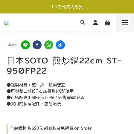
超商取貨690免運；宅配990免運
1-2工作天內出貨
超商取貨690免運；宅配990免運
Share
日本SOTO 煎炒鍋22cm ST-
950FP22
●鐵製材質，煎牛排、蔬菜皆宜
●可與雙口爐(ST-526另售)搭配使用
●可搭配專用鍋夾(ST-9501另售)輔助夾取
●實用的料理配件，容易清洗
全館購物滿 690元 超商取貨免運費 on order