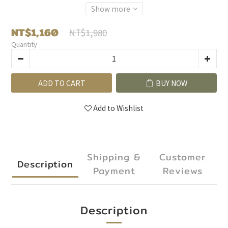
Show more
NT$1,160
NT$1,980
Quantity
ADD TO CART
BUY NOW
Add to Wishlist
Shipping &
Customer
Description
Payment
Reviews
Description