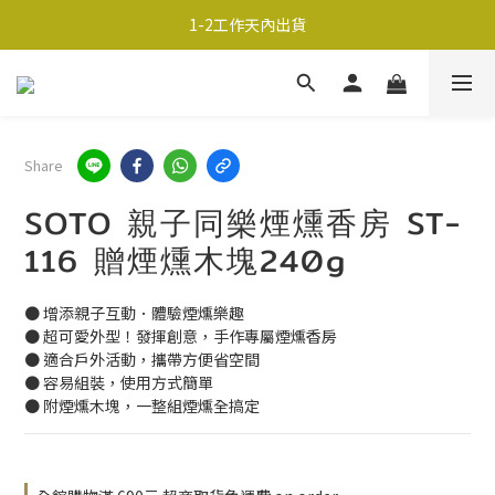
超商取貨690免運；宅配990免運
超商取貨690免運；宅配990免運
Share
SOTO 親子同樂煙燻香房 ST-
116 贈煙燻木塊240g
● 增添親子互動．體驗煙燻樂趣
● 超可愛外型！發揮創意，手作專屬煙燻香房
● 適合戶外活動，攜帶方便省空間
● 容易組裝，使用方式簡單
● 附煙燻木塊，一整組煙燻全搞定