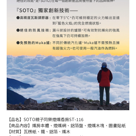
【品名】SOTO親子同樂煙燻香房ST-116
【商品內容】燻房本體、煙燻網、鋁箔盤、煙燻木塊、圖畫貼紙
【材質】瓦楞紙、鐵、鋁箔、燻木