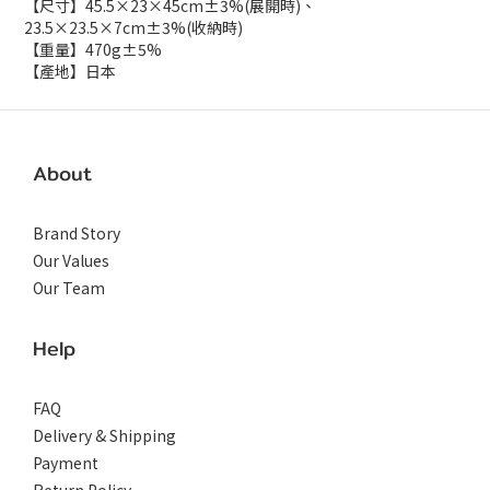
【尺寸】45.5×23×45cm±3%(展開時)、
23.5×23.5×7cm±3%(收納時)
【重量】470g±5%
【產地】日本
About
Brand Story
Our Values
Our Team
Help
FAQ
Delivery & Shipping
Payment
Return Policy