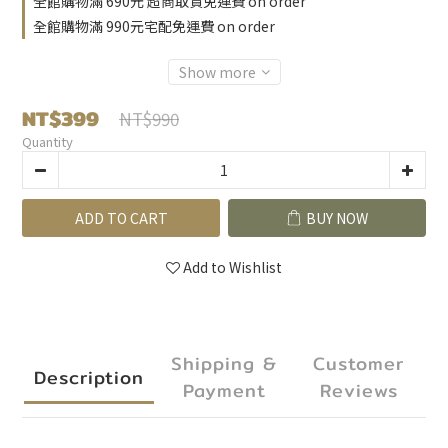
全館購物滿 690元 超商取貨免運費 on order
全館購物滿 990元宅配免運費 on order
Show more
NT$399
NT$990
Quantity
ADD TO CART
BUY NOW
Add to Wishlist
Shipping &
Customer
Description
Payment
Reviews