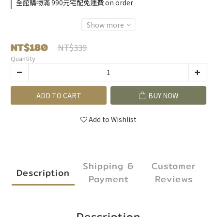
全館購物滿 990元宅配免運費 on order
Show more
NT$180
NT$339
Quantity
ADD TO CART
BUY NOW
Add to Wishlist
Shipping &
Customer
Description
Payment
Reviews
Description