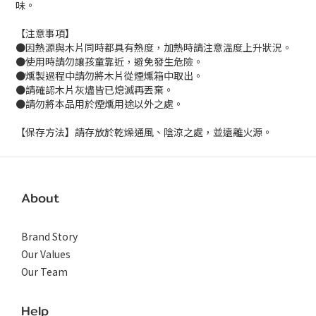
味。
【注意事項】
●因熱源與木片同時都具有熱度，加熱時請注意溫度上升狀況。
●使用時請勿讓孩童靠近，避免發生危險。
●燻製過程中請勿將木片從煙燻箱中取出。
●請確認木片灰燼皆已熄滅再丟棄。
●請勿將本品用於煙燻用途以外之處。
【保存方法】請存放於乾燥通風、陰涼之處，並遠離火源。
About
Brand Story
Our Values
Our Team
Help