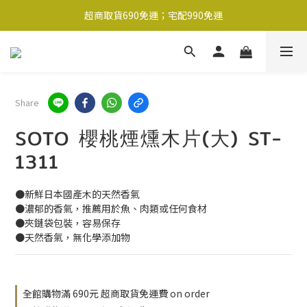
超商取貨690免運；宅配990免運
超商取貨690免運；宅配990免運
1-2工作天內出貨
超商取貨690免運；宅配990免運
Share
SOTO 櫻桃煙燻木片(大) ST-
1311
●新鮮日本國產木的天然香氣
●濃郁的香氣，推薦用於魚、肉類或任何食材
●夾鏈袋包裝，容易保存
●天然香氣，無化學添加物
全館購物滿 690元 超商取貨免運費 on order