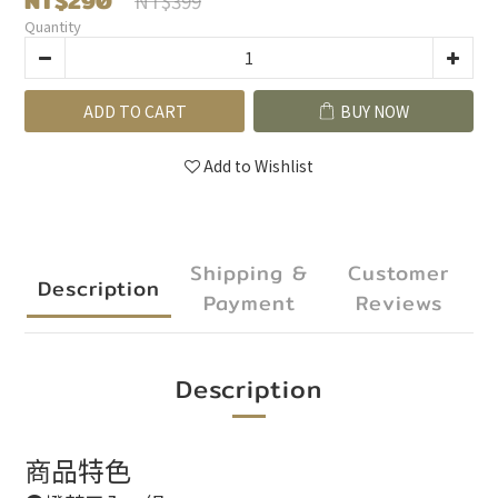
NT$290
NT$399
Quantity
ADD TO CART
BUY NOW
Add to Wishlist
Shipping &
Customer
Description
Payment
Reviews
Description
商品特色