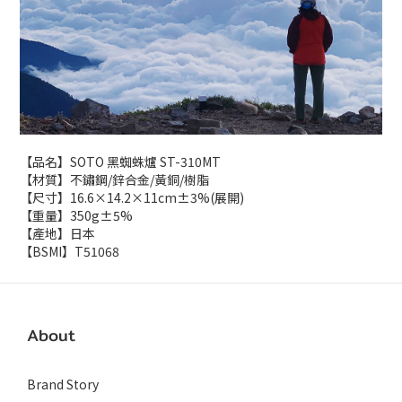
【品名】SOTO 黑蜘蛛爐 ST-310MT
【材質】不鏽鋼/鋅合金/黃銅/樹脂
【尺寸】16.6×14.2×11cm±3%(展開)
【重量】350g±5%
【產地】日本
【BSMI】T51068
About
Brand Story