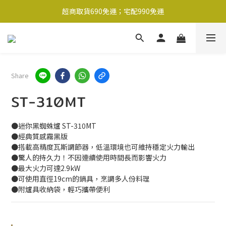
超商取貨690免運；宅配990免運
1-2工作天內出貨
超商取貨690免運；宅配990免運
Share
ST-310MT
●迷你黑蜘蛛爐 ST-310MT
●經典質感霧黑版
●搭載高精度瓦斯調節器，低溫環境也可維持穩定火力輸出
●驚人的持久力！不因連續使用時間長而影響火力
●最大火力可達2.9kW
●可使用直徑19cm的鍋具，烹調多人份料理
●附爐具收納袋，輕巧攜帶便利