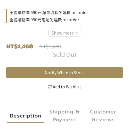
全館購物滿 690元 超商取貨免運費 on order
全館購物滿 990元宅配免運費 on order
Show more
NT$1,460
NT$1,880
Sold Out
Notify When in Stock
Add to Wishlist
Shipping &
Customer
Description
Payment
Reviews