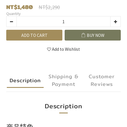
NT$1,480
NT$2,290
Quantity
ADD TO CART
BUY NOW
Add to Wishlist
Shipping &
Customer
Description
Payment
Reviews
Description
商品特色