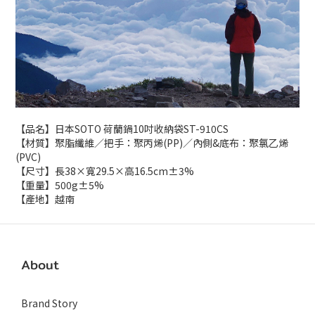
【品名】日本SOTO 荷蘭鍋10吋收納袋ST-910CS
【材質】聚脂纖維／把手：聚丙烯(PP)／內側&底布：聚氯乙烯
(PVC)
【尺寸】長38×寬29.5×高16.5cm±3%
【重量】500g±5%
【產地】越南
About
Brand Story