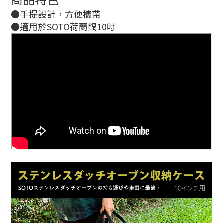
●手提設計，方便攜帶
●適用於SOTO荷蘭鍋10吋