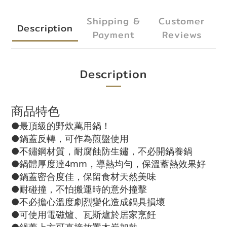
Shipping &
Customer
Description
Payment
Reviews
Description
商品特色
●最頂級的野炊萬用鍋！
●鍋蓋反轉，可作為煎盤使用
●不鏽鋼材質，耐腐蝕防生鏽，不必開鍋養鍋
●鍋體厚度達4mm，導熱均勻，保溫蓄熱效果好
●鍋蓋密合度佳，保留食材天然美味
●耐碰撞，不怕搬運時的意外撞擊
●不必擔心溫度劇烈變化造成鍋具損壞
●可使用電磁爐、瓦斯爐於居家烹飪