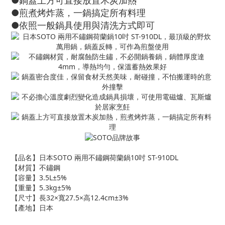
●鍋蓋上方可直接放置木炭加熱
●煎煮烤炸蒸，一鍋搞定所有料理
●依照一般鍋具使用與清洗方式即可
【品名】日本SOTO 兩用不鏽鋼荷蘭鍋10吋 ST-910DL
【材質】不鏽鋼
【容量】3.5L±5%
【重量】5.3kg±5%
【尺寸】長32×寬27.5×高12.4cm±3%
【產地】日本