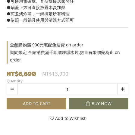
●可使用電磁爐、瓦斯爐於居家烹飪
●鍋蓋上方可直接放置木炭加熱
●煎煮烤炸蒸，一鍋搞定所有料理
●依照一般鍋具使用與清洗方式即可
全館購物滿 990元宅配免運費 on order
期間限定 全館消費滿千即贈煙燻木片,數量有限贈完為止 on
order
NT$6,690
NT$13,900
Quantity
ADD TO CART
BUY NOW
Add to Wishlist