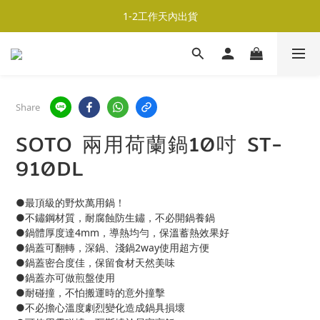
超商取貨690免運；宅配990免運
1-2工作天內出貨
超商取貨690免運；宅配990免運
Share
SOTO 兩用荷蘭鍋10吋 ST-
910DL
●最頂級的野炊萬用鍋！
●不鏽鋼材質，耐腐蝕防生鏽，不必開鍋養鍋
●鍋體厚度達4mm，導熱均勻，保溫蓄熱效果好
●鍋蓋可翻轉，深鍋、淺鍋2way使用超方便
●鍋蓋密合度佳，保留食材天然美味
●鍋蓋亦可做煎盤使用
●耐碰撞，不怕搬運時的意外撞擊
●不必擔心溫度劇烈變化造成鍋具損壞