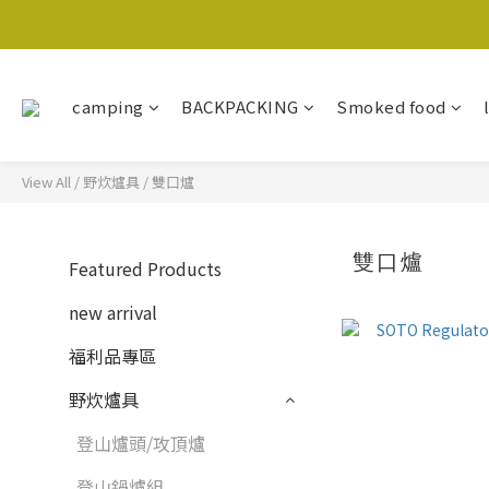
camping
BACKPACKING
Smoked food
View All
/
野炊爐具
/
雙口爐
雙口爐
Featured Products
new arrival
福利品專區
野炊爐具
登山爐頭/攻頂爐
登山鍋爐組