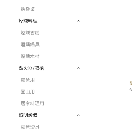
摺疊桌
煙燻料理
煙燻香房
煙燻鍋具
煙燻木材
點火器/噴槍
露營用
登山用
居家料理用
照明設備
露營燈具