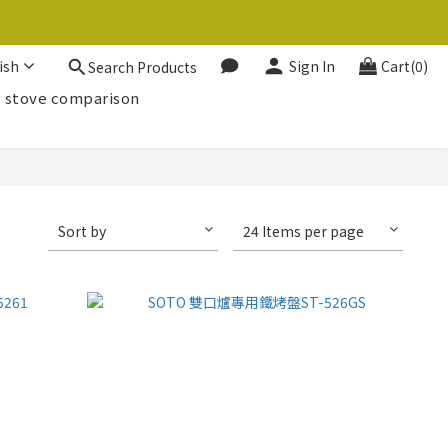
ish
Sign In
Cart(0)
Search Products
 stove comparison
Sort by
24 Items per page