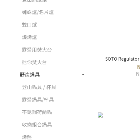
蜘蛛爐/名片爐
雙口爐
燒烤爐
露營用焚火台
SOTO Regulator
迷你焚火台
N
野炊鍋具
登山鍋具 / 杯具
露營鍋具/杯具
不銹鋼荷蘭鍋
收納組合鍋具
烤盤