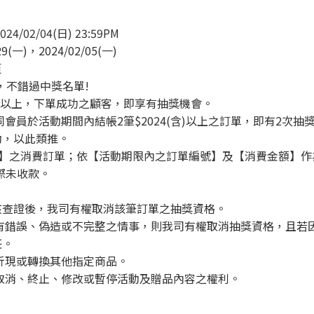
24/02/04(日) 23:59PM
9(一)，2024/02/05(一)
頁
，不錯過中獎名單!
(含)以上，下單成功之顧客，即享有抽獎機會。
會員於活動期間內結帳2筆$2024(含)以上之訂單，即有2次抽
動，以此類推。
官方網站】之消費訂單；依【活動期限內之訂單編號】及【消費金額】
際未收款。
核查證後，我司有權取消該筆訂單之抽獎資格。
有錯誤、偽造或不完整之情事，則我司有權取消抽獎資格，且若
任。
折現或轉換其他指定商品。
取消、終止、修改或暫停活動及贈品內容之權利。