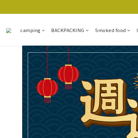
camping
BACKPACKING
Smoked food