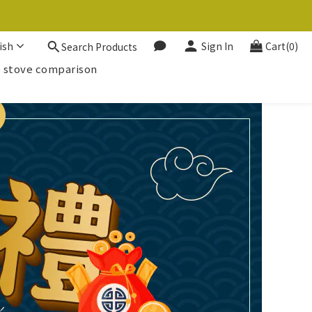
ish
Sign In
Cart(0)
Search Products
 stove comparison