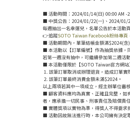
■ 活動時間：2024/01/14(日) 00:00 AM -20
■ 中獎公告：2024/01/22(一)、2024/01/2
每週抽出一名幸運兒，名單公告於本活動
👉追蹤
SOTO Taiwan Facebook粉絲專頁
■ 活動期間內，單筆結帳金額滿$2024
■ 本活動以【訂單編號】作為抽獎依據，同
若第一週沒有抽中，可繼續參加第二週活
■ 本活動僅限於【SOTO Taiwan
1. 該筆訂單取消或辦理退貨，造成訂單實
2. 該筆訂單最終消費金額未滿$2024。
以上兩項若其中一項成立，經主辦單位審
■ 顧客資料應均為真實、正確且完整，如
者，應承擔一切民事、刑事責任及賠償責
■ 實體獎項以實物為準，得獎人不得要求
■ 活動因故無法進行時，本公司擁有決定