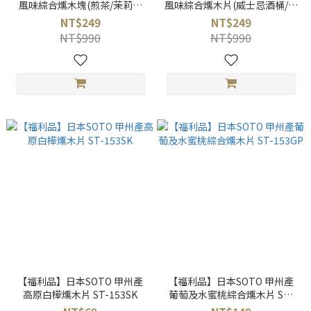
風味綜合燻木塊(煎茶/茉莉花
風味綜合燻木片(威士忌酒桶/燒
茶/伯爵茶) ST-156TF
酒酒桶木/紅酒酒桶木) ST-
NT$249
NT$249
153LF
NT$990
NT$990
【福利品】日本SOTO 甲州產
【福利品】日本SOTO 甲州產
高原白樺燻木片 ST-153SK
葡萄及水蜜桃綜合燻木片 ST-
153GP