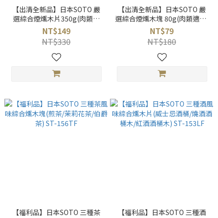
【出清全新品】日本SOTO 嚴
【出清全新品】日本SOTO 嚴
選綜合煙燻木片350g(肉類適
選綜合煙燻木塊 80g(肉類適用/
用/魚類適用) ST-1318/ ST-
魚類適用) ST-1568/ ST-1569
NT$149
NT$79
1319
NT$330
NT$180
【福利品】日本SOTO 三種茶
【福利品】日本SOTO 三種酒