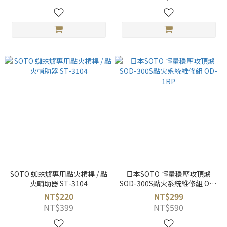
SOTO 蜘蛛爐專用點火槓桿 / 點
日本SOTO 輕量穩壓攻頂爐
火輔助器 ST-3104
SOD-300S點火系統維修組 OD-
1RP
NT$220
NT$299
NT$399
NT$590