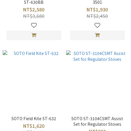
ST-630BB
3501
NT$2,580
NT$1,930
NT$3,680
NT$2,450
SOTO Field Kite ST-632
SOTO ST-3104CSMT Assist
Set for Regulator Stoves
NT$1,620