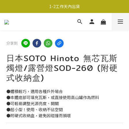
1-2工作天內出貨
超商取貨690免運；宅配990免運
超商取貨690免運；宅配990免運
分享到
日本SOTO Hinoto 無芯瓦斯
燭燈/露營燈SOD-260 (附硬
式收納盒)
●體積輕巧，適用各種戶外場合
●本體底部可填充瓦斯，或直接使用高山罐作為燃料
●可輕昜調整光源亮度、開關
●超小型！使用、收納不佔空間
●附硬式收納盒，避免因碰撞而損壞