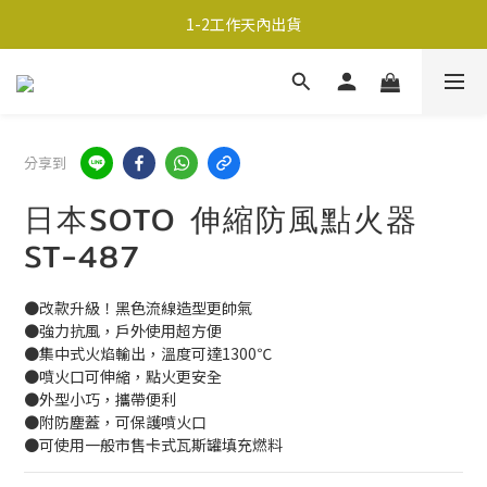
超商取貨690免運；宅配990免運
1-2工作天內出貨
超商取貨690免運；宅配990免運
分享到
日本SOTO 伸縮防風點火器
ST-487
●改款升級！黑色流線造型更帥氣
●強力抗風，戶外使用超方便
●集中式火焰輸出，溫度可達1300℃
●噴火口可伸縮，點火更安全
●外型小巧，攜帶便利
●附防塵蓋，可保護噴火口
●可使用一般市售卡式瓦斯罐填充燃料