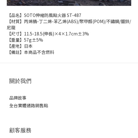
【品名】SOTO伸縮防風點火器 ST-487
【材質】丙烯腈-丁二烯-苯乙烯(ABS)/聚甲醛(POM)/不鏽鋼/鍍鋅/
尼龍
【尺寸】11.5-18.5(伸長)×4×1.7cm±3%
【重量】57g±5%
【產地】日本
【備註】本商品不含燃料
關於我們
品牌故事
全台實體通路銷售點
顧客服務