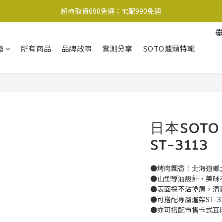
超商取貨690免運；宅配990免運
超商取貨690免運；宅配990免運
1-2工作天內出貨
槍
所有商品
品牌故事
實測分享
SOTO爐頭特輯
超商取貨690免運；宅配990免運
日本SOT
ST-3113
●烤肉飄香！北海道鄉
●山型導油設計，美味
●表面採不沾塗層，清
●可搭配專屬爐架ST-3
●亦可搭配市售卡式瓦斯