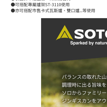
●可搭配專屬爐架ST-3110使用
●亦可搭配市售卡式瓦斯爐、雙口爐...等使用