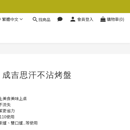
繁體中文
會員登入
購物車(0)
找商品
立即購買
O 成吉思汗不沾烤盤
土美食美味上桌
不流失
潔更省力
110使用
爐、雙口爐...等使用