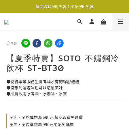
超商取貨690免運；宅配990免運
超商取貨690免運；宅配990免運
1-2工作天內出貨
超商取貨690免運；宅配990免運
分享到
【夏季特賣】SOTO 不鏽鋼冷
飲杯 ST-BT30
●彷彿專業服務生倒啤酒才有的綿密泡泡
●沒想到連泡沫也可以這麼美味
●推薦飲用冰啤酒、冰咖啡、冰茶
全店，全館購物滿 690元 超商取貨免運費
全店，全館購物滿 990元宅配免運費