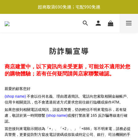
超商取貨690免運；宅配990免運
超商取貨690免運；宅配990免運
1-2工作天內出貨
超商取貨690免運；宅配990免運
防詐騙宣導
商店建置中，以下資訊尚未受更新，可能並不適用於您
的購物體驗；若有任何疑問請與店家聯繫確認。
親愛的顧客您好
{shop name}
不會以任何名義、理由透過簡訊、電話向您索取相關金融帳戶、
信用卡相關資訊，也不會透過前述方式要求您前往銀行臨櫃或操作ATM。
如果您接到相關電話或簡訊，請提高警覺，切勿輕信不明來電指示，若有疑
慮，敬請於第一時間聯繫
{shop name}
或撥打警政署 165 反詐騙專線進行確
認。
當您接到來電顯示開頭為「+」、「+2」、」「+886」等不明來電，請務必提
高警覺，更要提防對方竄改電話號碼或假裝成特定公司、銀行、司法機關的手