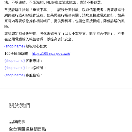
法。不明連結、不認識的LINE好友邀請或簡訊，也請不要點選。
常見詐騙手法如「重複下單」、「誤設分期付款」以取信消費者，再要求進行
網路銀行或ATM操作流程。如果與銀行帳務有關，請您直接致電給銀行，如果
來電內容要求您操作相關帳戶、提供資料等，也請您直接拒絕，降低詐騙的風
險。
亦請您定期修改密碼、強化密碼強度（以大小寫英文、數字混合使用）、不要
在公用電腦輸入帳號密碼，以提高資訊安全。
{shop name}
敬祝順心如意
165全民防騙網：
https://165.npa.gov.tw/#/
{shop name}
客服專線：
{shop name}
Line@帳號：
{shop name}
客服信箱：
關於我們
品牌故事
全台實體通路銷售點