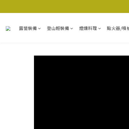
露營裝備
登山輕裝備
煙燻料理
點火器/噴