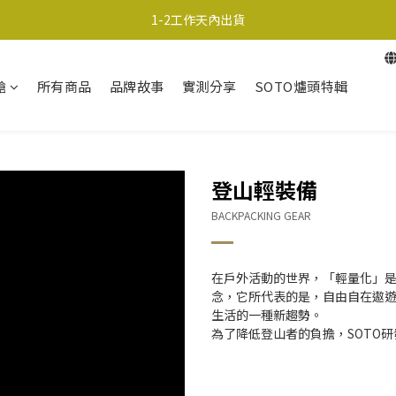
超商取貨690免運；宅配990免運
1-2工作天內出貨
超商取貨690免運；宅配990免運
槍
所有商品
品牌故事
實測分享
SOTO爐頭特輯
登山輕裝備
BACKPACKING GEAR
在戶外活動的世界，「輕量化」
念，它所代表的是，自由自在遨
生活的一種新趨勢。
為了降低登山者的負擔，SOTO