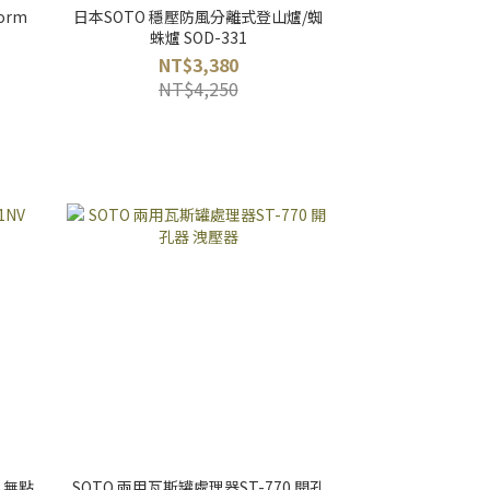
orm
日本SOTO 穩壓防風分離式登山爐/蜘
蛛爐 SOD-331
NT$3,380
NT$4,250
 無點
SOTO 兩用瓦斯罐處理器ST-770 開孔