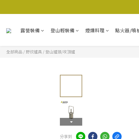
露營裝備
登山輕裝備
煙燻料理
點火器/噴
全部商品
/
野炊爐具
/
登山爐頭/攻頂爐
分享到