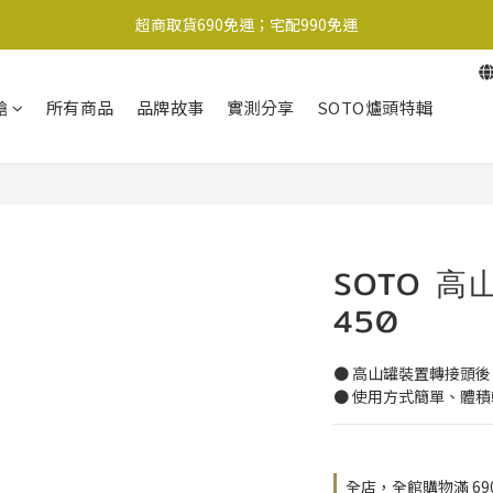
超商取貨690免運；宅配990免運
1-2工作天內出貨
超商取貨690免運；宅配990免運
槍
所有商品
品牌故事
實測分享
SOTO爐頭特輯
SOTO 高
450
● 高山罐裝置轉接頭後
● 使用方式簡單、體
全店，全館購物滿 69