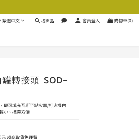
繁體中文
會員登入
購物車(0)
找商品
立即購買
山罐轉接頭 SOD-
，即可填充瓦斯至點火器/打火機內 
積輕小、攜帶方便
0元 超商取貨免運費