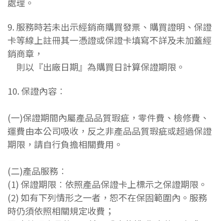
處理。
9. 服務時若未出示經銷商購買發票、購買證明、保證
卡等線上註冊其一憑證或保證卡填寫不詳及未加蓋經
銷商章，
則以『出廠日期』為購買日計算保證期限。
10. 保證內容
︰
(一)保證期間內屬產品品質瑕疵，零件費、檢修費、
運費由本公司吸收，反之非產品品質瑕疵或超過保證
期限，請自行負擔相關費用。
(二)產品服務
︰
(1) 保證期限
︰
依照產品保證卡上標示之保證期限。
(2) 如有下列情形之一者，恕不在保固範圍內。服務
時仍須依照相關規定收費；