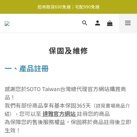
超商取貨690免運；宅配990免運
超商取貨690免運；宅配990免運
1-2工作天內出貨
超商取貨690免運；宅配990免運
保固及維修
一、產品註冊
感謝您於SOTO Taiwan台灣總代理官方網站購買商
品！
我們有部份商品享有基本保固365天
（詳見賣場商品介
您可以至
達雅官方網站
註冊您的商品
紹），
為保障您的售後服務權益，保固將於商品註冊後立即
生效！