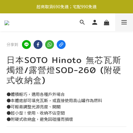
超商取貨690免運；宅配990免運
超商取貨690免運；宅配990免運
1-2工作天內出貨
超商取貨690免運；宅配990免運
分享到
日本SOTO Hinoto 無芯瓦斯
燭燈/露營燈SOD-260 (附硬
式收納盒)
●體積輕巧，適用各種戶外場合
●本體底部可填充瓦斯，或直接使用高山罐作為燃料
●可輕昜調整光源亮度、開關
●超小型！使用、收納不佔空間
●附硬式收納盒，避免因碰撞而損壞