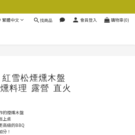
繁體中文
會員登入
購物車(0)
找商品
立即購買
O 紅雪松煙燻木盤
 煙燻料理 露營 直火
作的煙燻木盤
鬆上桌
更高級的BBQ
加分！