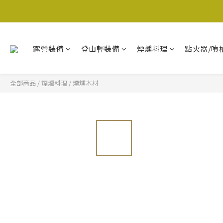
露營裝備
登山輕裝備
煙燻料理
點火器/噴
全部商品
/
煙燻料理
/
煙燻木材