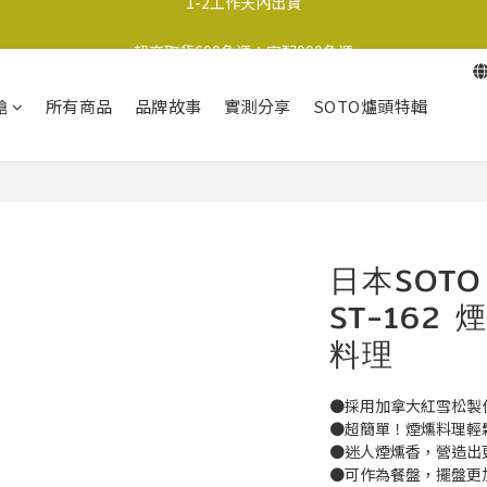
超商取貨690免運；宅配990免運
超商取貨690免運；宅配990免運
1-2工作天內出貨
槍
所有商品
品牌故事
實測分享
SOTO爐頭特輯
超商取貨690免運；宅配990免運
日本SOT
ST-162
料理
●採用加拿大紅雪松製
●超簡單！煙燻料理輕
●迷人煙燻香，營造出
●可作為餐盤，擺盤更