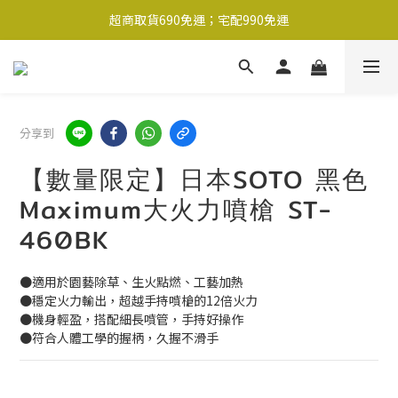
超商取貨690免運；宅配990免運
超商取貨690免運；宅配990免運
1-2工作天內出貨
超商取貨690免運；宅配990免運
分享到
【數量限定】日本SOTO 黑色
Maximum大火力噴槍 ST-
460BK
●適用於園藝除草、生火點燃、工藝加熱
●穩定火力輸出，超越手持噴槍的12倍火力
●機身輕盈，搭配細長噴管，手持好操作
●符合人體工學的握柄，久握不滑手