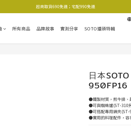
超商取貨690免運；宅配990免運
超商取貨690免運；宅配990免運
1-2工作天內出貨
槍
所有商品
品牌故事
實測分享
SOTO爐頭特輯
超商取貨690免運；宅配990免運
日本SOTO
950FP16
●鐵製材質，煎牛排、
●可與蜘蛛爐(ST-31
●可搭配專用鍋夾(ST-
●實用的料理配件，容