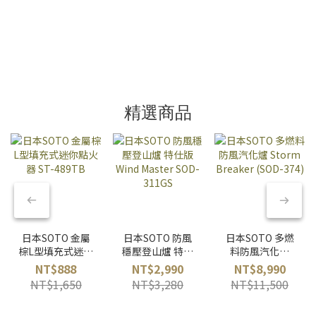
精選商品
日本SOTO 金屬
日本SOTO 防風
日本SOTO 多燃
棕L型填充式迷你
穩壓登山爐 特仕
料防風汽化爐
點火器 ST-
版 Wind Master
Storm Breaker
NT$888
NT$2,990
NT$8,990
489TB
SOD-311GS
(SOD-374)
NT$1,650
NT$3,280
NT$11,500