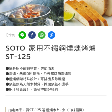
分享到
SOTO 家用不鏽鋼煙燻烤爐
ST-125
●鍋身採不鏽鋼材質，方便清潔
●溫燻、熱燻OK! 廚房、戶外都可簡單燻製
●煙燻網架特殊設計，可排出多餘燻煙
●鍋蓋頭為天然木材質，掀開鍋蓋不燙手
●把手收合設計，節省空間好收納
指定商品，買ST-125 贈 煙燻木片-小（口味隨機）