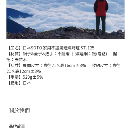
【品名】日本SOTO 家用不鏽鋼煙燻烤爐 ST-125
【材質】鍋子&蓋子&把手：不鏽鋼 ｜ 燻煙網：鐵(電鉻) ｜ 握
把：天然木
【尺寸】展開尺寸：直徑21×高16cm±3% ｜ 收納尺寸：直徑
21×高12cm±3%
【重量】520g±5%
【產地】日本
關於我們
品牌故事