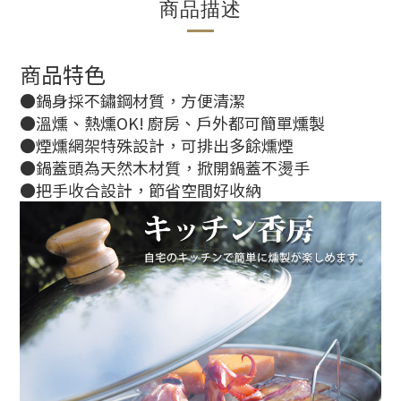
商品描述
商品特色
●鍋身採不鏽鋼材質，方便清潔
●溫燻、熱燻OK! 廚房、戶外都可簡單燻製
●煙燻網架特殊設計，可排出多餘燻煙
●鍋蓋頭為天然木材質，掀開鍋蓋不燙手
●把手收合設計，節省空間好收納