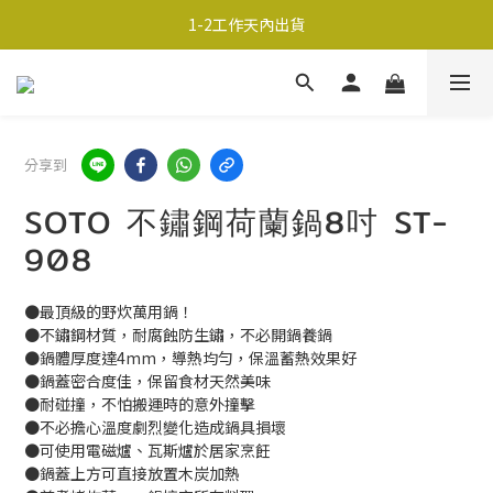
超商取貨690免運；宅配990免運
1-2工作天內出貨
超商取貨690免運；宅配990免運
分享到
SOTO 不鏽鋼荷蘭鍋8吋 ST-
908
●最頂級的野炊萬用鍋！
●不鏽鋼材質，耐腐蝕防生鏽，不必開鍋養鍋
●鍋體厚度達4mm，導熱均勻，保溫蓄熱效果好
●鍋蓋密合度佳，保留食材天然美味
●耐碰撞，不怕搬運時的意外撞擊
●不必擔心溫度劇烈變化造成鍋具損壞
●可使用電磁爐、瓦斯爐於居家烹飪
●鍋蓋上方可直接放置木炭加熱