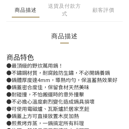
送貨及付款方
商品描述
顧客評價
式
商品描述
商品特色
●最頂級的野炊萬用鍋！
●不鏽鋼材質，耐腐蝕防生鏽，不必開鍋養鍋
●鍋體厚度達4mm，導熱均勻，保溫蓄熱效果好
●鍋蓋密合度佳，保留食材天然美味
●耐碰撞，不怕搬運時的意外撞擊
●不必擔心溫度劇烈變化造成鍋具損壞
●可使用電磁爐、瓦斯爐於居家烹飪
●鍋蓋上方可直接放置木炭加熱
●煎煮烤炸蒸，一鍋搞定所有料理