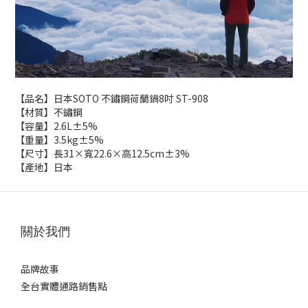
【品名】日本SOTO 不鏽鋼荷蘭鍋8吋 ST-908
【材質】不鏽鋼
【容量】2.6L±5%
【重量】3.5kg±5%
【尺寸】長31×寬22.6×高12.5cm±3%
【產地】日本
關於我們
品牌故事
全台實體通路銷售點