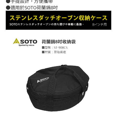
●手提設計，方便攜帶
●適用於SOTO荷蘭鍋8吋