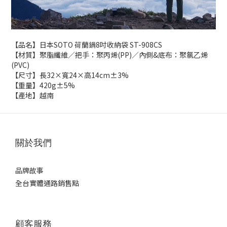
【品名】日本SOTO 荷蘭鍋8吋收納袋 ST-908CS
【材質】聚脂纖維／把手：聚丙烯(PP)／內側&底布：聚氯乙烯
(PVC)
【尺寸】長32×寬24×高14cm±3%
【重量】420g±5%
【產地】越南
關於我們
品牌故事
全台實體通路銷售點
顧客服務