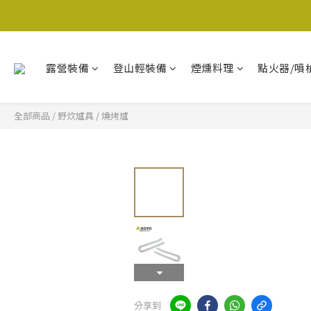
露營裝備
登山輕裝備
煙燻料理
點火器/噴
全部商品
/
野炊爐具
/
燒烤爐
分享到