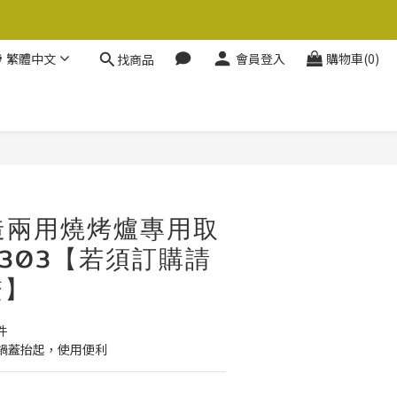
繁體中文
會員登入
購物車(0)
找商品
手造兩用燒烤爐專用取
9303【若須訂購請
繫】
件
鍋蓋抬起，使用便利