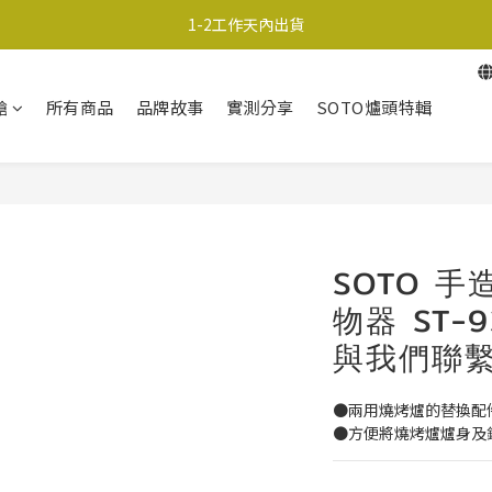
超商取貨690免運；宅配990免運
1-2工作天內出貨
超商取貨690免運；宅配990免運
槍
所有商品
品牌故事
實測分享
SOTO爐頭特輯
SOTO 
物器 ST-
與我們聯
●兩用燒烤爐的替換配
●方便將燒烤爐爐身及