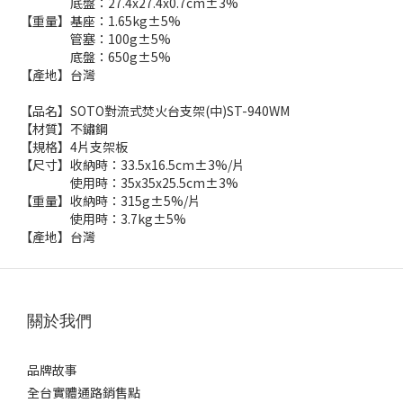
底盤：27.4x27.4x0.7cm±3%
【重量】基座：1.65kg±5%
管塞：100g±5%
底盤：650g±5%
【產地】台灣
【品名】SOTO對流式焚火台支架(中)ST-940WM
【材質】不鏽鋼
【規格】4片支架板
【尺寸】收納時：33.5x16.5cm±3%/片
使用時：35x35x25.5cm±3%
【重量】收納時：315g±5%/片
使用時：3.7kg±5%
【產地】台灣
關於我們
品牌故事
全台實體通路銷售點