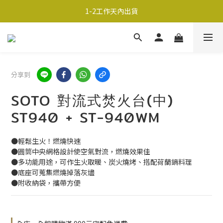
超商取貨690免運；宅配990免運
1-2工作天內出貨
超商取貨690免運；宅配990免運
分享到
SOTO 對流式焚火台(中)
ST940 + ST-940WM
●輕鬆生火！燃燒快速
●圓筒中央網格設計使空氣對流，燃燒效果佳
●多功能用途，可作生火取暖、炭火燒烤、搭配荷蘭鍋料理
●底座可蒐集燃燒掉落灰燼
●附收納袋，攜帶方便