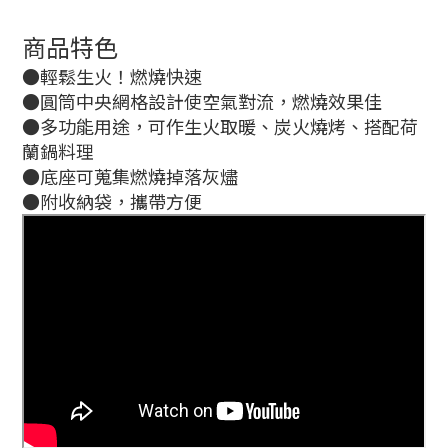
商品特色
●輕鬆生火！燃燒快速
●圓筒中央網格設計使空氣對流，燃燒效果佳
●多功能用途，可作生火取暖、炭火燒烤、搭配荷
蘭鍋料理
●底座可蒐集燃燒掉落灰燼
●附收納袋，攜帶方便