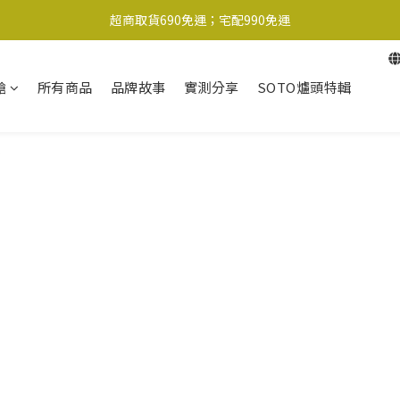
超商取貨690免運；宅配990免運
超商取貨690免運；宅配990免運
1-2工作天內出貨
槍
所有商品
品牌故事
實測分享
SOTO爐頭特輯
超商取貨690免運；宅配990免運