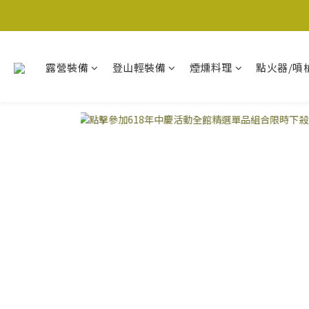
露營裝備
登山輕裝備
煙燻料理
點火器/噴