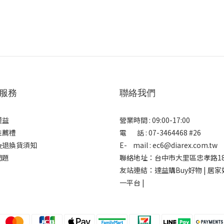
服務
聯絡我們
權益
營業時間 : 09:00-17:00
推薦禮
電 話 : 07-3464468 #26
及退換貨須知
E- mail : ec6@diarex.com.tw
問題
聯絡地址：台中市大里區忠孝路18
友站連結：
達益購Buy好物 | 居
一平台 |