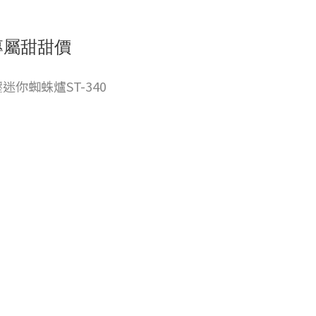
專屬甜甜價
迷你蜘蛛爐ST-340