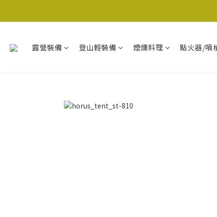
露營裝備
登山輕裝備
煙燻料理
點火器/噴