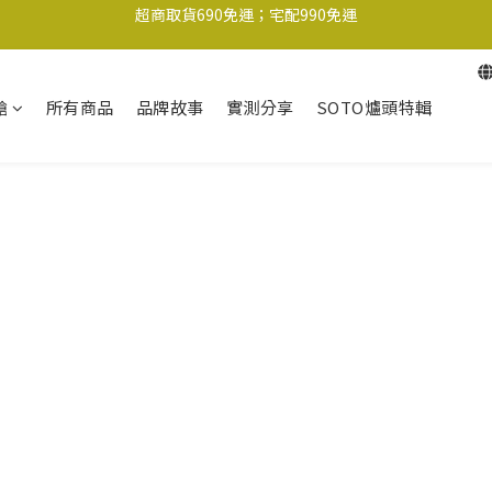
超商取貨690免運；宅配990免運
1-2工作天內出貨
超商取貨690免運；宅配990免運
槍
所有商品
品牌故事
實測分享
SOTO爐頭特輯