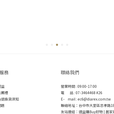
服務
聯絡我們
權益
營業時間 : 09:00-17:00
推薦禮
電 話 : 07-3464468 #26
及退換貨須知
E- mail : ec6@diarex.com.tw
問題
聯絡地址：台中市大里區忠孝路18
友站連結：
達益購Buy好物 | 居