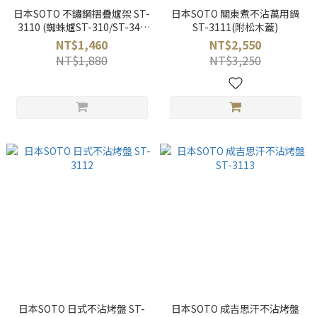
日本SOTO 不鏽鋼摺疊爐架 ST-
日本SOTO 關東煮不沾萬用鍋
3110 (蜘蛛爐ST-310/ST-340
ST-3111(附松木蓋)
系列適用)
NT$1,460
NT$2,550
NT$1,880
NT$3,250
日本SOTO 日式不沾烤盤 ST-
日本SOTO 成吉思汗不沾烤盤