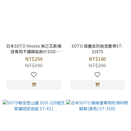
日本SOTO Hinoto 無芯瓦斯燭
SOTO 摺疊桌防脫落繫帶ST-
燈專用不鏽鋼裝飾片SOD-
3107S
2604(麻葉/七寶/青海波)
NT$250
NT$180
NT$390
NT$250