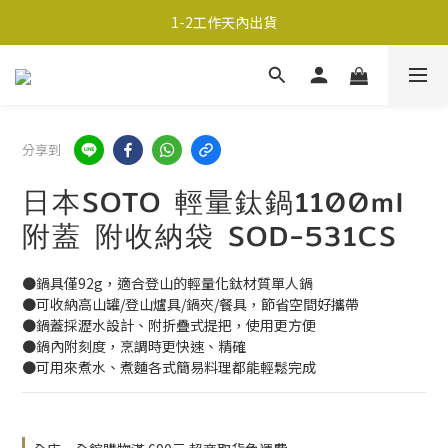
超商取貨690免運；宅配990免運
1-2工作天內出貨
超商取貨690免運；宅配990免運
分享到
日本SOTO 輕量鈦鍋1100ml
附蓋 附收納袋 SOD-531CS
●鍋具僅92g，適合登山的輕量化鈦材質單人鍋
●可收納高山罐/登山爐具/鍋夾/餐具，節省空間好攜帶
●鍋蓋採瀝水設計、附折疊式提把，使用更方便
●鍋內附刻度，烹調時更快速、精確
●可用來煮水、煮麵各式簡易料理都能輕鬆完成