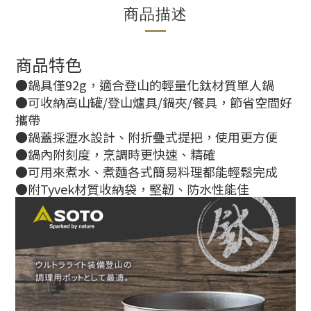
商品描述
商品特色
●鍋具僅92g，適合登山的輕量化鈦材質單人鍋
●可收納高山罐/登山爐具/鍋夾/餐具，節省空間好
攜帶
●鍋蓋採瀝水設計、附折疊式提把，使用更方便
●鍋內附刻度，烹調時更快速、精確
●可用來煮水、煮麵各式簡易料理都能輕鬆完成
●附Tyvek材質收納袋，堅韌、防水性能佳