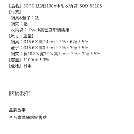
【品名】SOTO 鈦鍋1100ml(附收納袋) SOD-531CS
【材質】
鍋具&蓋子：鈦
鍋夾：鋁
收納袋： Tyvek高密度聚酯纖維
【尺寸、重量】
鍋具：Ø15.6×高7.4cm±3%、62g±5%
蓋子：Ø15.6×高0.7cm±3%、30g±5%
鍋夾：長10.8×寬2.9×高7cm±3%、20g±5%
【容量】1100ml±3%
【產地】日本
關於我們
品牌故事
全台實體通路銷售點