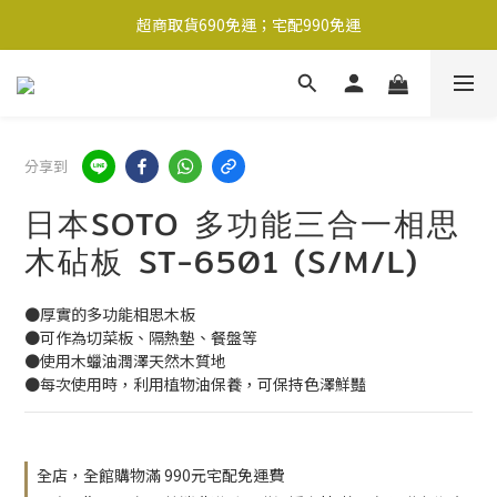
超商取貨690免運；宅配990免運
超商取貨690免運；宅配990免運
1-2工作天內出貨
超商取貨690免運；宅配990免運
分享到
日本SOTO 多功能三合一相思
木砧板 ST-6501 (S/M/L)
●厚實的多功能相思木板
●可作為切菜板、隔熱墊、餐盤等
●使用木蠟油潤澤天然木質地
●每次使用時，利用植物油保養，可保持色澤鮮豔
全店，全館購物滿 990元宅配免運費